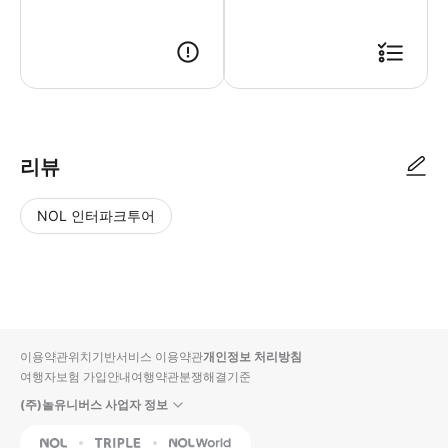
리뷰
NOL 인터파크투어
NOL
별
사
에서
점
진/
작성
높
동
된
은
영
리뷰
순
상
이용약관
위치기반서비스 이용약관
개인정보 처리방침
입니
여행자보험 가입안내
여행약관
분쟁해결기준
다.
(주)놀유니버스 사업자 정보
별
사