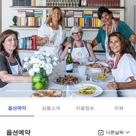
옵션예약
상품소개
이용정보
리뷰
옵션예약
다른날짜