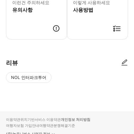
이런건 주의하세요
이렇게 사용하세요
유의사항
사용방법
● 예약접수 후 확정이 되면 이용가능합니다. ● 바우처에 안내된 사용 방법
리뷰
NOL 인터파크투어
NOL
별
사
에서
점
진/
작성
높
동
된
은
영
리뷰
순
상
이용약관
위치기반서비스 이용약관
개인정보 처리방침
입니
여행자보험 가입안내
여행약관
분쟁해결기준
다.
(주)놀유니버스 사업자 정보