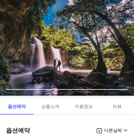
옵션예약
상품소개
이용정보
리뷰
옵션예약
다른날짜