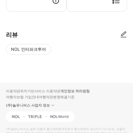
리뷰
NOL 인터파크투어
NOL
별
사
에서
점
진/
작성
높
동
된
은
영
리뷰
순
상
이용약관
위치기반서비스 이용약관
개인정보 처리방침
입니
여행자보험 가입안내
여행약관
분쟁해결기준
다.
(주)놀유니버스 사업자 정보
별
사
NOL
Triple
Interpark Global
점
진/
높
동
(주)놀유니버스
는 일부 상품의 통신판매중개자로서 통신판매의 당사자가 아니므로, 상품의