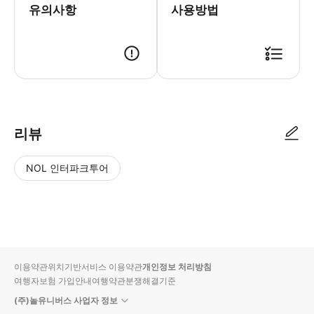
유의사항
사용방법
▶ 사용방법 * 체크아웃 시 호텔 이름과 주소를 입력하세요. * 픽업 시 스마트폰 티켓
리뷰
NOL 인터파크투어
NOL
별
사
에서
점
진/
작성
높
동
된
은
영
리뷰
순
상
이용약관
위치기반서비스 이용약관
개인정보 처리방침
입니
여행자보험 가입안내
여행약관
분쟁해결기준
다.
(주)놀유니버스 사업자 정보