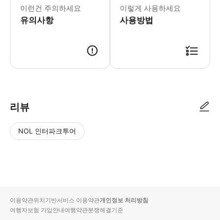
이런건 주의하세요
이렇게 사용하세요
유의사항
사용방법
리뷰
NOL 인터파크투어
NOL
별
사
에서
점
진/
작성
높
동
된
은
영
리뷰
순
상
이용약관
위치기반서비스 이용약관
개인정보 처리방침
입니
여행자보험 가입안내
여행약관
분쟁해결기준
다.