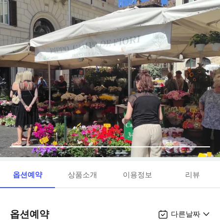
옵션예약
상품소개
이용정보
리뷰
옵션예약
다른날짜