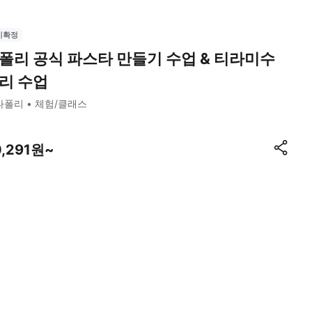
시확정
폴리 공식 파스타 만들기 수업 & 티라미수
리 수업
나폴리
체험/클래스
0,291원~