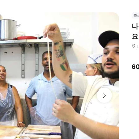
즉
나
요
6