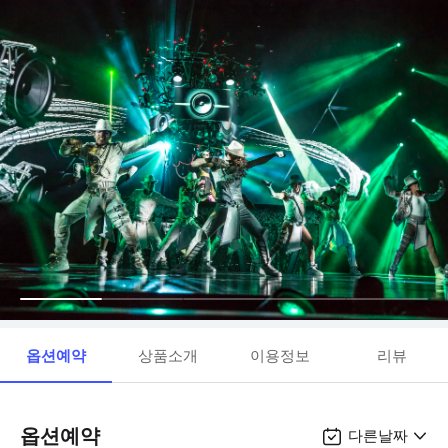
옵션예약
상품소개
이용정보
리뷰
옵션예약
다른날짜