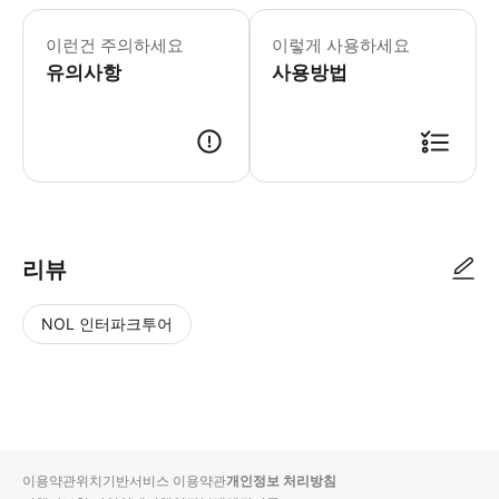
1. ⭐ 라스베가스 전 공연은 FINAL
이런건 주의하세요
이렇게 사용하세요
유의사항
사용방법
1. 원하는 공연, 날짜, 시간, 인원에 맞춰 예매합니다. 2. 구매 이후, 2
리뷰
NOL 인터파크투어
NOL
별
사
에서
점
진/
작성
높
동
된
은
영
리뷰
순
상
이용약관
위치기반서비스 이용약관
개인정보 처리방침
입니