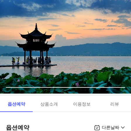
옵션예약
상품소개
이용정보
리뷰
옵션예약
다른날짜