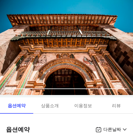
옵션예약
상품소개
이용정보
리뷰
옵션예약
다른날짜