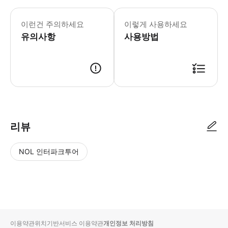
이런건 주의하세요
이렇게 사용하세요
유의사항
사용방법
리뷰
NOL 인터파크투어
NOL
별
사
에서
점
진/
작성
높
동
된
은
영
리뷰
순
상
이용약관
위치기반서비스 이용약관
개인정보 처리방침
입니