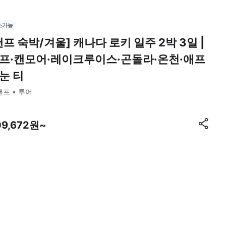
소가능
밴프 숙박/겨울] 캐나다 로키 일주 2박 3일 |
프·캔모어·레이크루이스·곤돌라·온천·애프
눈 티
밴프
투어
09,672원~