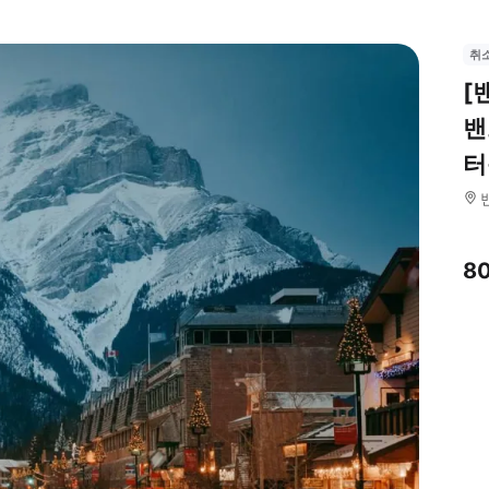
취
[
밴
터
8