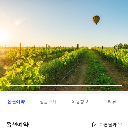
옵션예약
상품소개
이용정보
리뷰
옵션예약
다른날짜