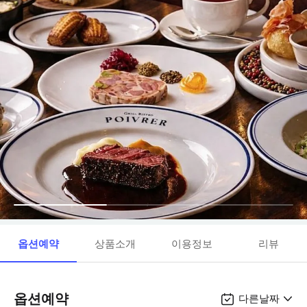
옵션예약
상품소개
이용정보
리뷰
옵션예약
다른날짜