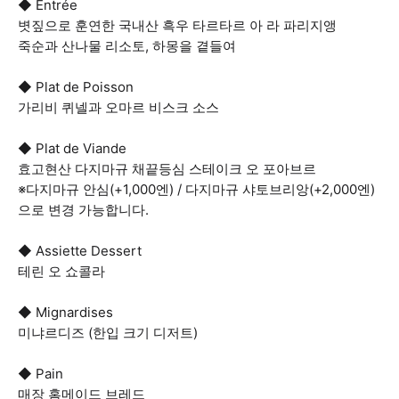
◆ Entrée
볏짚으로 훈연한 국내산 흑우 타르타르 아 라 파리지앵
죽순과 산나물 리소토, 하몽을 곁들여
◆ Plat de Poisson
가리비 퀴넬과 오마르 비스크 소스
◆ Plat de Viande
효고현산 다지마규 채끝등심 스테이크 오 포아브르
※다지마규 안심(+1,000엔) / 다지마규 샤토브리앙(+2,000엔)
으로 변경 가능합니다.
◆ Assiette Dessert
테린 오 쇼콜라
◆ Mignardises
미냐르디즈 (한입 크기 디저트)
◆ Pain
매장 홈메이드 브레드