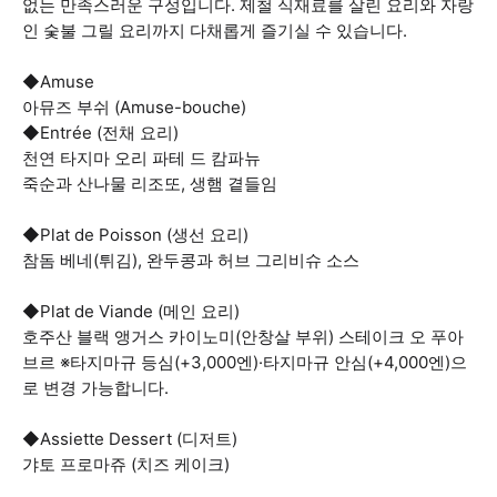
없는 만족스러운 구성입니다. 제철 식재료를 살린 요리와 자랑
인 숯불 그릴 요리까지 다채롭게 즐기실 수 있습니다.
◆Amuse
아뮤즈 부쉬 (Amuse-bouche)
◆Entrée (전채 요리)
천연 타지마 오리 파테 드 캄파뉴
죽순과 산나물 리조또, 생햄 곁들임
◆Plat de Poisson (생선 요리)
참돔 베네(튀김), 완두콩과 허브 그리비슈 소스
◆Plat de Viande (메인 요리)
호주산 블랙 앵거스 카이노미(안창살 부위) 스테이크 오 푸아
브르 ※타지마규 등심(+3,000엔)·타지마규 안심(+4,000엔)으
로 변경 가능합니다.
◆Assiette Dessert (디저트)
갸토 프로마쥬 (치즈 케이크)