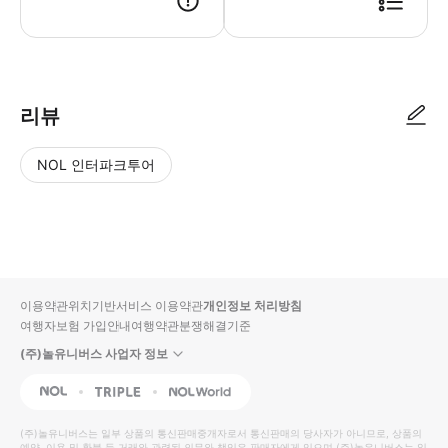
리뷰
NOL 인터파크투어
NOL
별
사
에서
점
진/
작성
높
동
된
은
영
리뷰
순
상
이용약관
위치기반서비스 이용약관
개인정보 처리방침
입니
여행자보험 가입안내
여행약관
분쟁해결기준
다.
(주)놀유니버스 사업자 정보
별
사
NOL
Triple
Interpark Global
점
진/
높
동
(주)놀유니버스
는 일부 상품의 통신판매중개자로서 통신판매의 당사자가 아니므로, 상품의
예약, 이용 및 환불 등 거래와 관련된 의무와 책임은 판매자에게 있으며
(주)놀유니버스
는 일