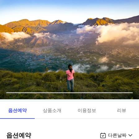
옵션예약
상품소개
이용정보
리뷰
옵션예약
다른날짜