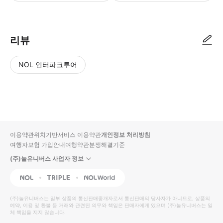
● 예약접수 후 확정이 되면 이용가능합니다. ● 바우처에 안내된 사용 방법
리뷰
NOL 인터파크투어
NOL
별
사
에서
점
진/
작성
높
동
된
은
영
리뷰
순
상
이용약관
위치기반서비스 이용약관
개인정보 처리방침
입니
여행자보험 가입안내
여행약관
분쟁해결기준
다.
(주)놀유니버스 사업자 정보
별
사
NOL
Triple
Interpark Global
점
진/
높
동
(주)놀유니버스
는 일부 상품의 통신판매중개자로서 통신판매의 당사자가 아니므로, 상품의
예약, 이용 및 환불 등 거래와 관련된 의무와 책임은 판매자에게 있으며
은
영
(주)놀유니버스
는 일
체 책임을 지지 않습니다.
순
상