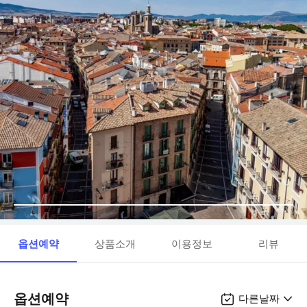
옵션예약
상품소개
이용정보
리뷰
옵션예약
다른날짜