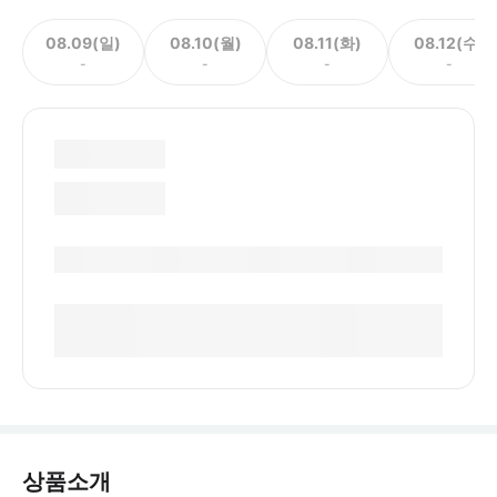
08.09(일)
08.10(월)
08.11(화)
08.12(수)
-
-
-
-
상품소개