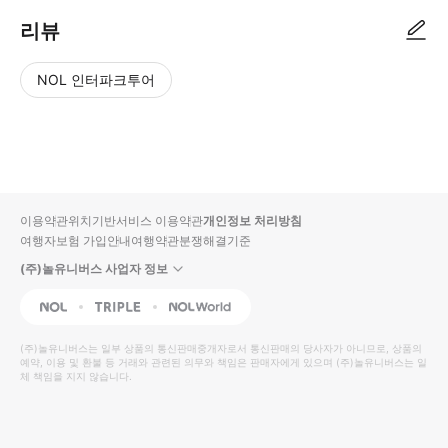
리뷰
NOL 인터파크투어
NOL
별
사
에서
점
진/
작성
높
동
된
은
영
리뷰
순
상
이용약관
위치기반서비스 이용약관
개인정보 처리방침
입니
여행자보험 가입안내
여행약관
분쟁해결기준
다.
(주)놀유니버스 사업자 정보
별
사
NOL
Triple
Interpark Global
점
진/
높
동
(주)놀유니버스
는 일부 상품의 통신판매중개자로서 통신판매의 당사자가 아니므로, 상품의
예약, 이용 및 환불 등 거래와 관련된 의무와 책임은 판매자에게 있으며
은
영
(주)놀유니버스
는 일
체 책임을 지지 않습니다.
순
상