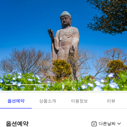
옵션예약
상품소개
이용정보
리뷰
옵션예약
다른날짜