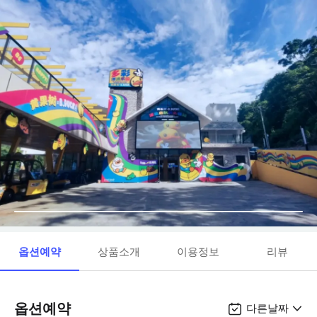
옵션예약
상품소개
이용정보
리뷰
옵션예약
다른날짜