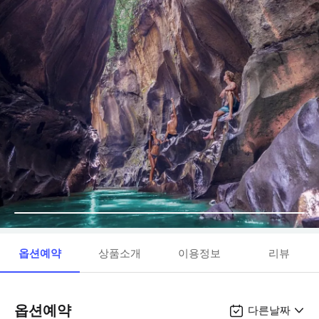
옵션예약
상품소개
이용정보
리뷰
옵션예약
다른날짜