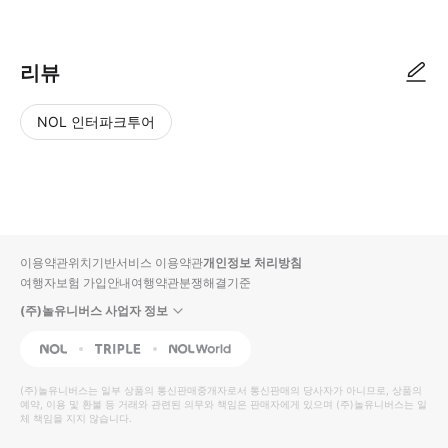
리뷰
NOL 인터파크투어
NOL
별
사
에서
점
진/
작성
높
동
된
은
영
리뷰
순
상
이용약관
위치기반서비스 이용약관
개인정보 처리방침
입니
여행자보험 가입안내
여행약관
분쟁해결기준
다.
(주)놀유니버스 사업자 정보
별
사
NOL
Triple
Interpark Global
점
진/
높
동
(주)놀유니버스
는 일부 상품의 통신판매중개자로서 통신판매의 당사자가 아니므로, 상품의
예약, 이용 및 환불 등 거래와 관련된 의무와 책임은 판매자에게 있으며
은
영
(주)놀유니버스
는 일
체 책임을 지지 않습니다.
순
상