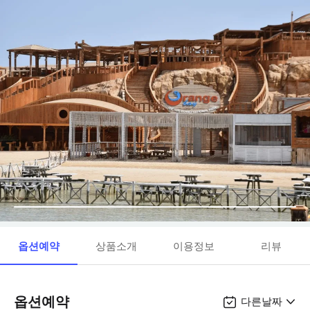
옵션예약
상품소개
이용정보
리뷰
옵션예약
다른날짜