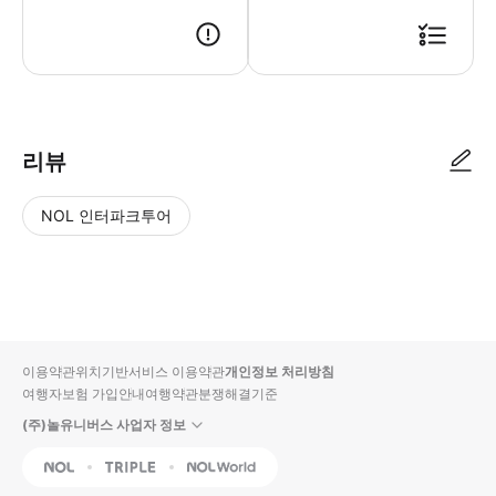
● 예약접수 후 확정이 되면 이용가능합니다. ● 바우처에 안내된 사용 방법
리뷰
NOL 인터파크투어
NOL
별
사
에서
점
진/
작성
높
동
된
은
영
리뷰
순
상
이용약관
위치기반서비스 이용약관
개인정보 처리방침
입니
여행자보험 가입안내
여행약관
분쟁해결기준
다.
(주)놀유니버스 사업자 정보
별
사
NOL
Triple
Interpark Global
점
진/