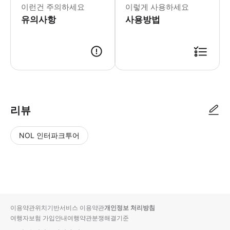
이런건 주의하세요
이렇게 사용하세요
유의사항
사용방법
리뷰
NOL 인터파크투어
NOL
별
사
에서
점
진/
작성
높
동
된
은
영
리뷰
순
상
이용약관
위치기반서비스 이용약관
개인정보 처리방침
입니
여행자보험 가입안내
여행약관
분쟁해결기준
다.