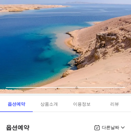
옵션예약
상품소개
이용정보
리뷰
옵션예약
다른날짜