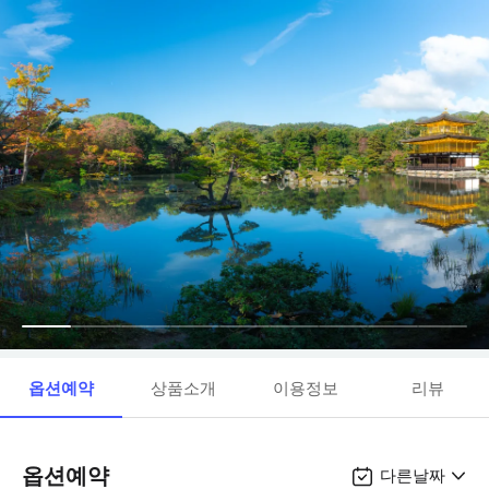
옵션예약
상품소개
이용정보
리뷰
옵션예약
다른날짜