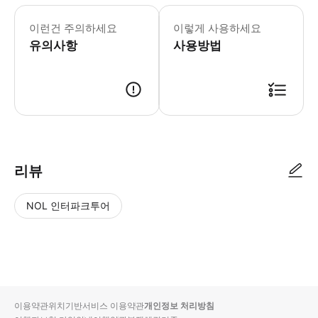
어린이 규정 - 6세 미만 어린이는 무료
이런건 주의하세요
이렇게 사용하세요
유의사항
사용방법
리뷰
NOL 인터파크투어
NOL
별
사
에서
점
진/
작성
높
동
된
은
영
리뷰
순
상
이용약관
위치기반서비스 이용약관
개인정보 처리방침
입니