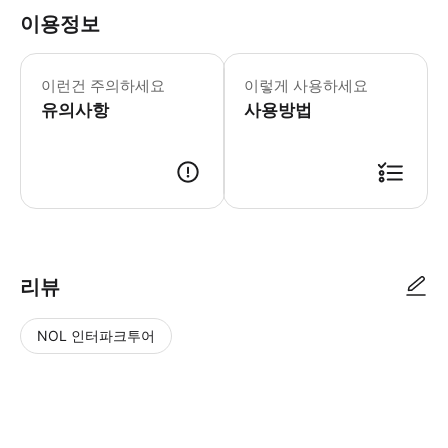
이용정보
어린이 규정 -무료: 12세 및 그 미만 *어트랙
이런건 주의하세요
이렇게 사용하세요
유의사항
사용방법
리뷰
NOL 인터파크투어
NOL
별
사
에서
점
진/
작성
높
동
된