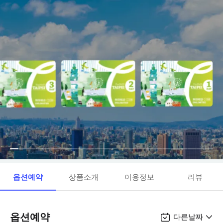
옵션예약
상품소개
이용정보
리뷰
옵션예약
다른날짜