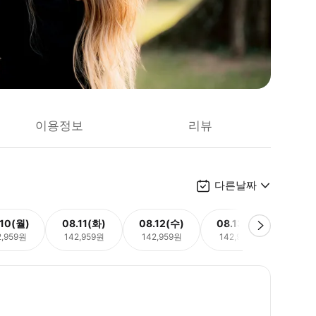
이용정보
리뷰
다른날짜
.10(월)
08.11(화)
08.12(수)
08.13(목)
08.
2,959원
142,959원
142,959원
142,959원
142