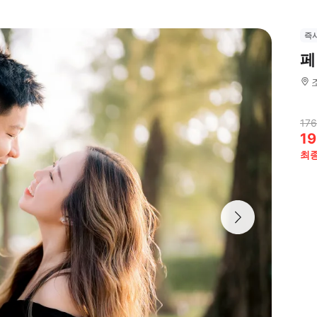
즉
페
176
19
최