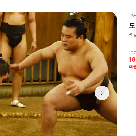
즉
도
137
19
최