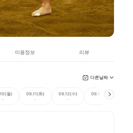
이용정보
리뷰
다른날짜
.10(월)
08.11(화)
08.12(수)
08.13(목)
08.
-
-
-
-