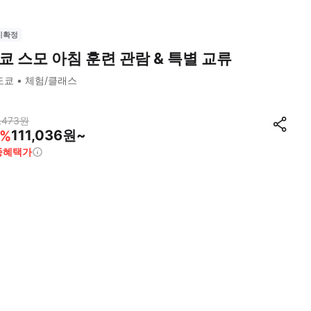
시확정
쿄 스모 아침 훈련 관람 & 특별 교류
도쿄
체험/클래스
,473
원
111,036원~
%
종혜택가