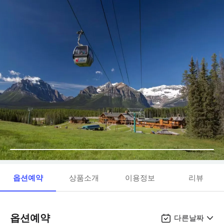
옵션예약
상품소개
이용정보
리뷰
옵션예약
다른날짜