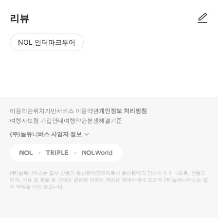
리뷰
NOL 인터파크투어
NOL
별
사
에서
점
진/
작성
높
동
된
은
영
리뷰
순
상
이용약관
위치기반서비스 이용약관
개인정보 처리방침
입니
여행자보험 가입안내
여행약관
분쟁해결기준
다.
(주)놀유니버스 사업자 정보
별
사
NOL
Triple
Interpark Global
점
진/
높
동
(주)놀유니버스
는 일부 상품의 통신판매중개자로서 통신판매의 당사자가 아니므로, 상품의
예약, 이용 및 환불 등 거래와 관련된 의무와 책임은 판매자에게 있으며
은
영
(주)놀유니버스
는 일
체 책임을 지지 않습니다.
순
상