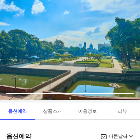
옵션예약
상품소개
이용정보
리뷰
옵션예약
다른날짜