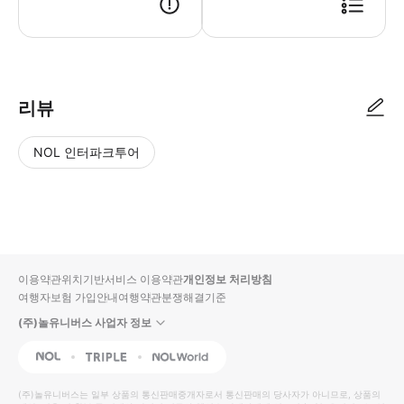
리뷰
NOL 인터파크투어
NOL
별
사
에서
점
진/
작성
높
동
된
은
영
리뷰
순
상
이용약관
위치기반서비스 이용약관
개인정보 처리방침
입니
여행자보험 가입안내
여행약관
분쟁해결기준
다.
(주)놀유니버스 사업자 정보
별
사
NOL
Triple
Interpark Global
점
진/
높
동
(주)놀유니버스
는 일부 상품의 통신판매중개자로서 통신판매의 당사자가 아니므로, 상품의