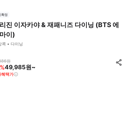
시확정
리진 이자카야 & 재패니즈 다이닝 (BTS 에
마이)
방콕
다이닝
886
원
49,985원~
%
종혜택가