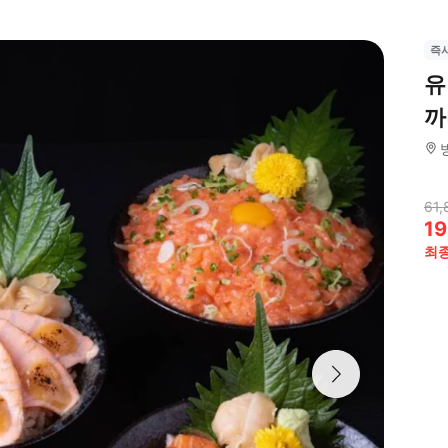
즉
유
까
61,
19
최