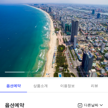
옵션예약
상품소개
이용정보
리뷰
옵션예약
다른날짜