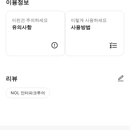
이용정보
[ 누이탄타이 이용시 시 주의사항 ] 
이런건 주의하세요
이렇게 사용하세요
유의사항
사용방법
[예약 안내] 1. 트리플 결제 및 예약 확정 2. 스타인월드에서 개별 메시지 
리뷰
NOL 인터파크투어
NOL
별
사
에서
점
진/
작성
높
동
된
은
영
리뷰