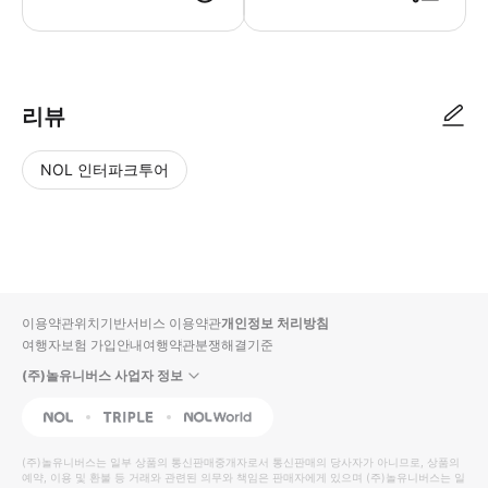
● 예약접수 후 확정이 되면 이용가능합니다. ● 바우처에 안내된 사용 방법
리뷰
NOL 인터파크투어
NOL
별
사
에서
점
진/
작성
높
동
된
은
영
리뷰
순
상
이용약관
위치기반서비스 이용약관
개인정보 처리방침
입니
여행자보험 가입안내
여행약관
분쟁해결기준
다.
(주)놀유니버스 사업자 정보
별
사
NOL
Triple
Interpark Global
점
진/
높
동
(주)놀유니버스
는 일부 상품의 통신판매중개자로서 통신판매의 당사자가 아니므로, 상품의
예약, 이용 및 환불 등 거래와 관련된 의무와 책임은 판매자에게 있으며
은
영
(주)놀유니버스
는 일