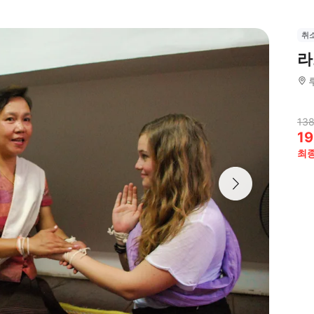
취
라
138
19
최