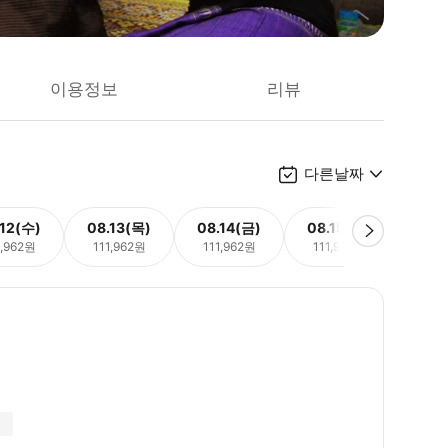
이용정보
리뷰
다른날짜
.12(수)
08.13(목)
08.14(금)
08.15(토)
08.
1,962원
111,962원
111,962원
111,962원
111