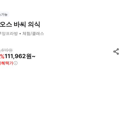
소가능
오스 바씨 의식
루앙프라방
체험/클래스
,619
원
111,962원~
%
종혜택가