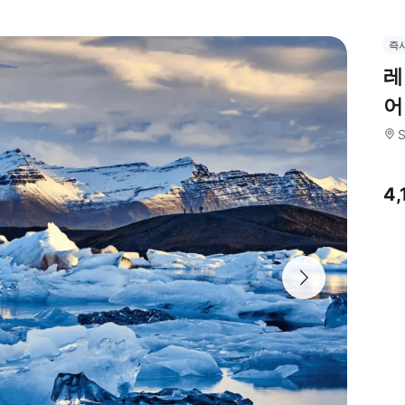
즉
레
어
S
4,