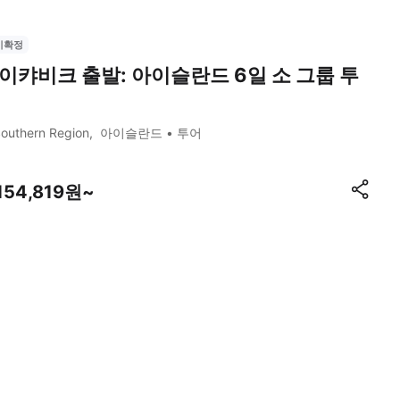
시확정
이캬비크 출발: 아이슬란드 6일 소 그룹 투
outhern Region
아이슬란드
투어
154,819원~