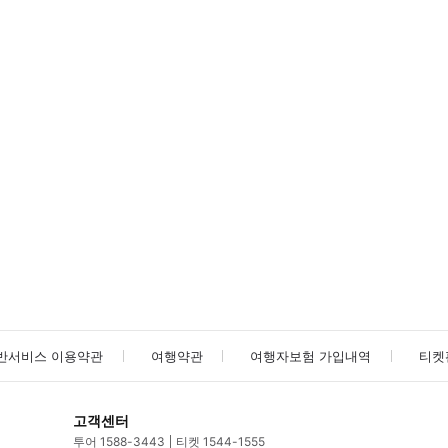
방법을 확인한 후 이용해 주시기 바랍니다. ● 48시간 이내에 바우처를 받지 
사진/동영상
사진/동영상
반서비스 이용약관
여행약관
여행자보험 가입내역
티켓
고객센터
투어 1588-3443
티켓 1544-1555