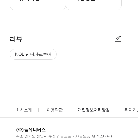
● 예약접수 후 확정이 되면 이용가능합니다. ● 바우처에 안내된 사용 
리뷰
NOL 인터파크투어
NOL
에서 작성된 리뷰 입니다.
별점 높은순
별점 높은순
회사소개
이용약관
개인정보처리방침
위치기
(주)놀유니버스
주소
경기도 성남시 수정구 금토로 70 (금토동, 텐엑스타워)