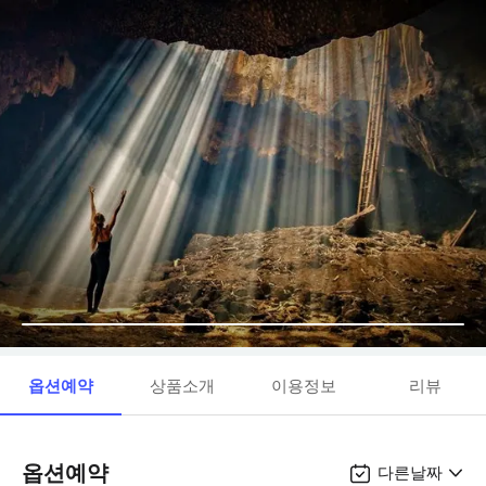
옵션예약
상품소개
이용정보
리뷰
옵션예약
다른날짜