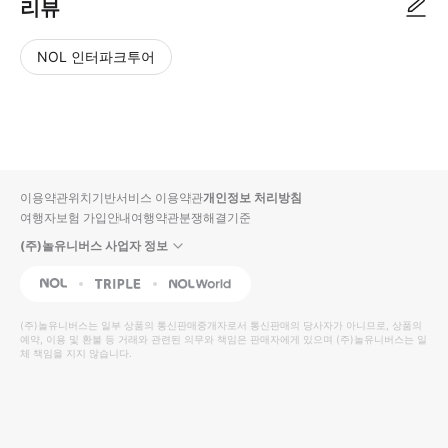
리뷰
NOL 인터파크투어
NOL
별
사
에서
점
진/
작성
높
동
된
은
영
리뷰
순
상
이용약관
위치기반서비스 이용약관
개인정보 처리방침
입니
여행자보험 가입안내
여행약관
분쟁해결기준
다.
(주)놀유니버스 사업자 정보
별
사
NOL
Triple
Interpark Global
점
진/
높
동
(주)놀유니버스
는 일부 상품의 통신판매중개자로서 통신판매의 당사자가 아니므로, 상품의
예약, 이용 및 환불 등 거래와 관련된 의무와 책임은 판매자에게 있으며
은
영
(주)놀유니버스
는 일
체 책임을 지지 않습니다.
순
상