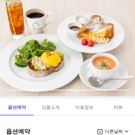
옵션예약
상품소개
이용정보
리뷰
옵션예약
다른날짜