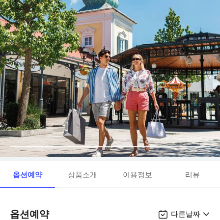
옵션예약
상품소개
이용정보
리뷰
옵션예약
다른날짜