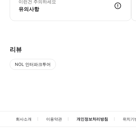
이런건 주의하세요
유의사항
● 예약접수 후 확정이 되면 이용가능합니다. ● 바우처에 안내된 사용 
리뷰
NOL 인터파크투어
NOL
에서 작성된 리뷰 입니다.
별점 높은순
별점 높은순
회사소개
이용약관
개인정보처리방침
위치기