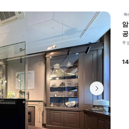
즉
암
공
1