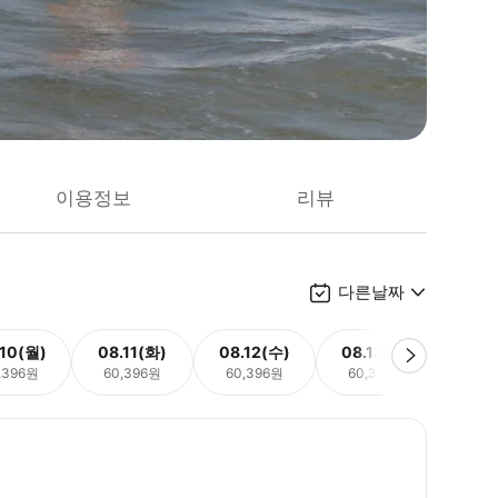
이용정보
리뷰
다른날짜
.10(월)
08.11(화)
08.12(수)
08.13(목)
08.
,396원
60,396원
60,396원
60,396원
60,