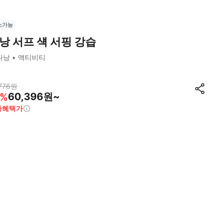
소가능
낭 서프 섁 서핑 강습
다낭
액티비티
776
원
60,396원~
%
종혜택가