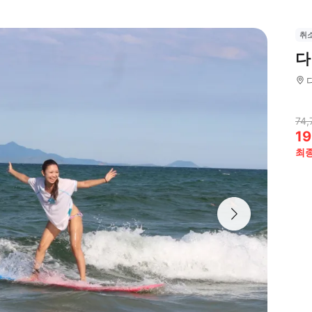
취
다
74,
19
최