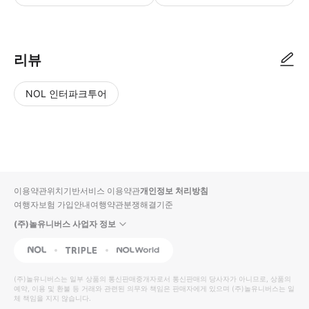
리뷰
NOL 인터파크투어
NOL
별
사
에서
점
진/
작성
높
동
된
은
영
리뷰
순
상
이용약관
위치기반서비스 이용약관
개인정보 처리방침
입니
여행자보험 가입안내
여행약관
분쟁해결기준
다.
(주)놀유니버스 사업자 정보
별
사
NOL
Triple
Interpark Global
점
진/
높
동
(주)놀유니버스
는 일부 상품의 통신판매중개자로서 통신판매의 당사자가 아니므로, 상품의
예약, 이용 및 환불 등 거래와 관련된 의무와 책임은 판매자에게 있으며
은
영
(주)놀유니버스
는 일
체 책임을 지지 않습니다.
순
상