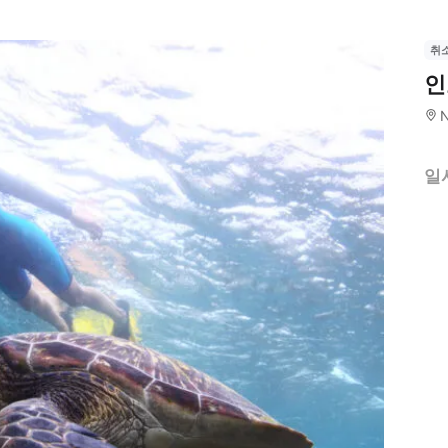
취
인
N
일