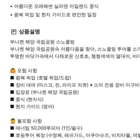
아름다운 모래해변 실라덴 아일랜드 중식
왕복 픽업 및 현지 가이드로 편안한 일정
상품설명
부나켄 해양 국립공원 스노쿨링
부나켄 해양 국립공원속 아름다움을 찾아, 스노클링 투어를 소
투명한 바닷가속에서 다채로운 산호초, 형형색색의 열대어, 바
🙆 포함 사항
■ 왕복 픽업 (호텔 픽업/드랍)
■ 장비 대여 (마스크, 핀, 라이프 자켓) ※ 소아 전용 장비 미구비
■ 입장료 (부나켄 해양 국립공원)
■ 중식 (현지식)
■ 현지 가이드 (영어)
🙅 불포함 사항
■ 매너팁 50,000루피아 (1인/필수)
■ 호핑투어 복장 (수영복, 레쉬가드, 아쿠아슈즈, 비치타월, 여