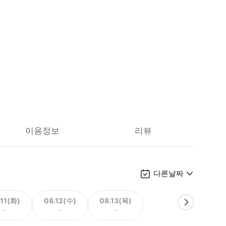
이용정보
리뷰
다른날짜
.11(화)
08.12(수)
08.13(목)
-
-
-