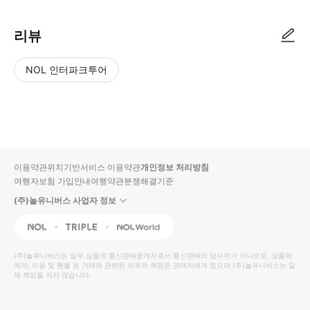
리뷰
NOL 인터파크투어
NOL
별
사
에서
점
진/
작성
높
동
된
은
영
리뷰
순
상
이용약관
위치기반서비스 이용약관
개인정보 처리방침
입니
여행자보험 가입안내
여행약관
분쟁해결기준
다.
(주)놀유니버스 사업자 정보
별
사
NOL
Triple
Interpark Global
점
진/
높
동
(주)놀유니버스
는 일부 상품의 통신판매중개자로서 통신판매의 당사자가 아니므로, 상품의
예약, 이용 및 환불 등 거래와 관련된 의무와 책임은 판매자에게 있으며
은
영
(주)놀유니버스
는 일
체 책임을 지지 않습니다.
순
상