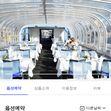
옵션예약
상품소개
이용정보
리뷰
옵션예약
다른날짜