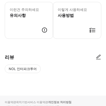
투어는 긴 하루가 될 예정이므로 따뜻한 
이런건 주의하세요
이렇게 사용하세요
유의사항
사용방법
리뷰
NOL 인터파크투어
NOL
별
사
에서
점
진/
작성
높
동
된
은
영
리뷰
순
상
이용약관
위치기반서비스 이용약관
개인정보 처리방침
입니