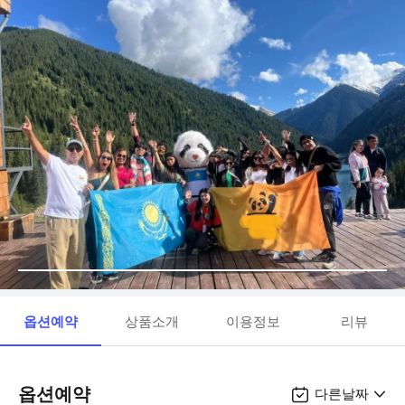
옵션예약
상품소개
이용정보
리뷰
옵션예약
다른날짜