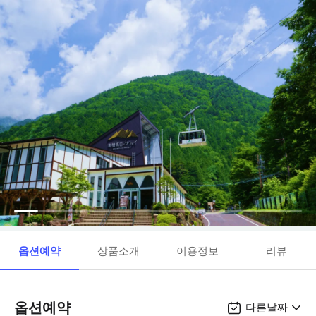
옵션예약
상품소개
이용정보
리뷰
옵션예약
다른날짜