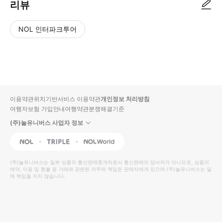
리뷰
NOL 인터파크투어
NOL
별
사
에서
점
진/
작성
높
동
된
은
영
리뷰
순
상
이용약관
위치기반서비스 이용약관
개인정보 처리방침
입니
여행자보험 가입안내
여행약관
분쟁해결기준
다.
(주)놀유니버스 사업자 정보
별
사
NOL
Triple
Interpark Global
점
진/
높
동
(주)놀유니버스
는 일부 상품의 통신판매중개자로서 통신판매의 당사자가 아니므로, 상품의
예약, 이용 및 환불 등 거래와 관련된 의무와 책임은 판매자에게 있으며
은
영
(주)놀유니버스
는 일
체 책임을 지지 않습니다.
순
상