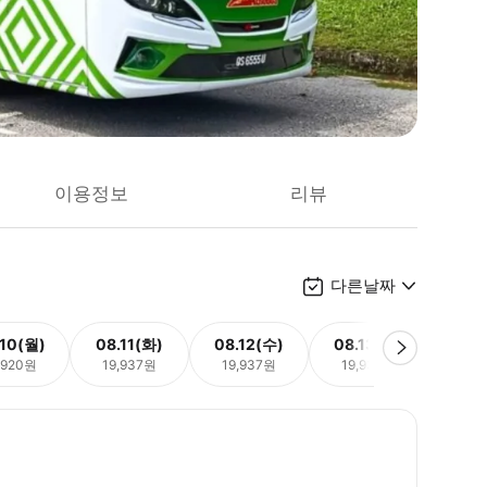
이용정보
리뷰
다른날짜
.10(월)
08.11(화)
08.12(수)
08.13(목)
08.
,920원
19,937원
19,937원
19,937원