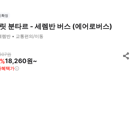
시확정
릿 분타르 - 세렘반 버스 (에어로버스)
세렘반
교통편의/이동
607
원
18,260원~
%
종혜택가