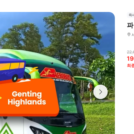
즉
파
22,
19
최