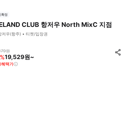
시확정
ELAND CLUB 항저우 North MixC 지점
항저우(항주)
티켓/입장권
179
원
19,529원~
%
종혜택가