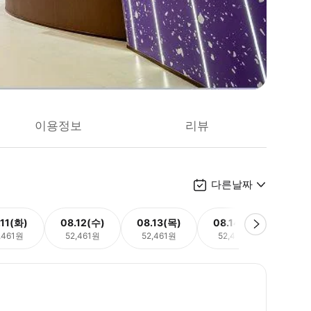
이용정보
리뷰
다른날짜
.11(화)
08.12(수)
08.13(목)
08.14(금)
08.
,461원
52,461원
52,461원
52,461원
52,