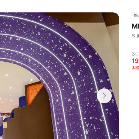
즉
M
24,
19
최