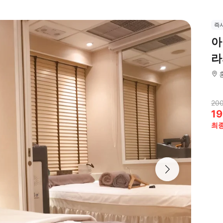
즉
아
라
200
19
최