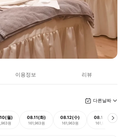
이용정보
리뷰
다른날짜
.10(월)
08.11(화)
08.12(수)
08.13(목)
08.
1,963원
161,963원
161,963원
161,963원
161