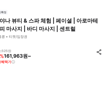
시확정
야나 뷰티 & 스파 체험 | 페이셜 | 아로마테
피 마사지 | 바디 마사지 | 센트럴
홍콩
티켓/입장권
,525
원
161,963원~
%
종혜택가