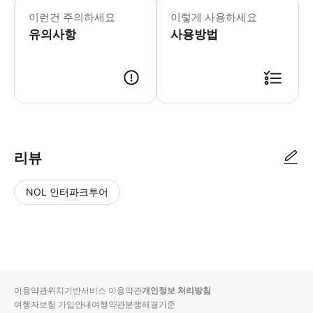
이런건 주의하세요
이렇게 사용하세요
유의사항
사용방법
여행 전 eSIM을 활성화하세요. 예약 내역에서 '기기에 eSIM 추가'를 
리뷰
NOL 인터파크투어
NOL
별
사
에서
점
진/
작성
높
동
된
은
영
리뷰
순
상
이용약관
위치기반서비스 이용약관
개인정보 처리방침
입니
여행자보험 가입안내
여행약관
분쟁해결기준
다.