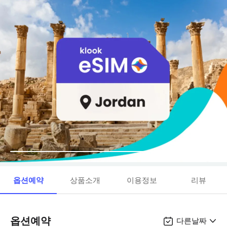
옵션예약
상품소개
이용정보
리뷰
옵션예약
다른날짜