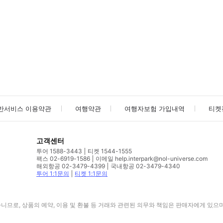
사진/동영상
사진/동영상
반서비스 이용약관
여행약관
여행자보험 가입내역
티켓
고객센터
투어 1588-3443
티켓 1544-1555
팩스 02-6919-1586
이메일 help.interpark@nol-universe.com
해외항공 02-3479-4399
국내항공 02-3479-4340
투어 1:1문의
티켓 1:1문의
므로, 상품의 예약, 이용 및 환불 등 거래와 관련된 의무와 책임은 판매자에게 있으