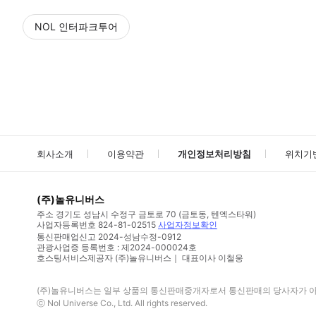
NOL 인터파크투어
NOL
에서 작성된 리뷰 입니다.
별점 높은순
별점 높은순
회사소개
이용약관
개인정보처리방침
위치기
(주)놀유니버스
주소
경기도 성남시 수정구 금토로 70 (금토동, 텐엑스타워)
사업자등록번호
824-81-02515
사업자정보확인
통신판매업신고
2024-성남수정-0912
관광사업증 등록번호 : 제2024-000024호
호스팅서비스제공자 (주)놀유니버스｜ 대표이사 이철웅
(주)놀유니버스
는 일부 상품의 통신판매중개자로서 통신판매의 당사자가 아니
ⓒ
Nol Universe Co
., Ltd. All rights reserved.