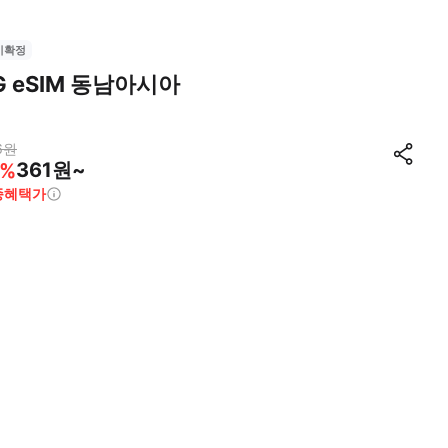
시확정
G eSIM 동남아시아
6
원
361원~
%
종혜택가