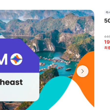
즉
5
44
19
최