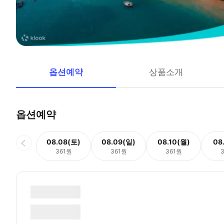
옵션예약
상품소개
옵션예약
08.08(토)
08.09(일)
08.10(월)
08
361원
361원
361원