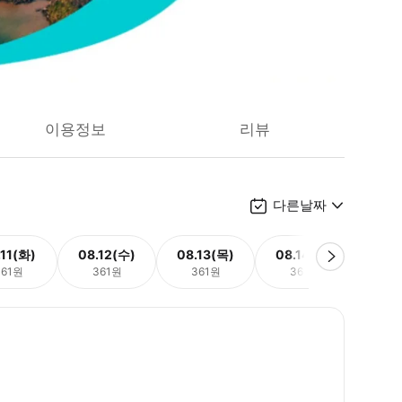
이용정보
리뷰
다른날짜
.11(화)
08.12(수)
08.13(목)
08.14(금)
08.
361원
361원
361원
361원
3