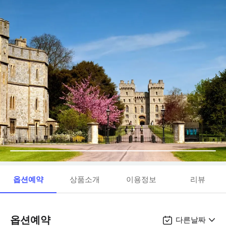
옵션예약
상품소개
이용정보
리뷰
옵션예약
다른날짜