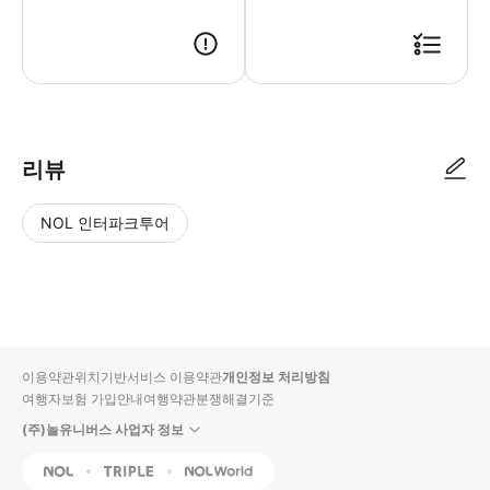
리뷰
NOL 인터파크투어
NOL
별
사
에서
점
진/
작성
높
동
된
은
영
리뷰
순
상
이용약관
위치기반서비스 이용약관
개인정보 처리방침
입니
여행자보험 가입안내
여행약관
분쟁해결기준
다.
(주)놀유니버스 사업자 정보
별
사
NOL
Triple
Interpark Global
점
진/