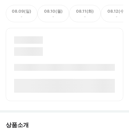
08.09(일)
08.10(월)
08.11(화)
08.12(수)
-
-
-
-
상품소개